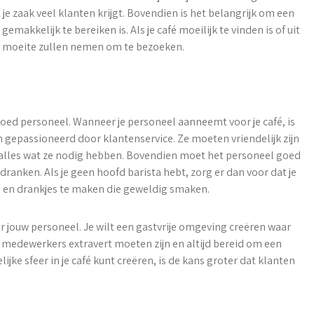
je zaak veel klanten krijgt. Bovendien is het belangrijk om een
emakkelijk te bereiken is. Als je café moeilijk te vinden is of uit
de moeite zullen nemen om te bezoeken.
goed personeel. Wanneer je personeel aanneemt voor je café, is
n gepassioneerd door klantenservice. Ze moeten vriendelijk zijn
t alles wat ze nodig hebben. Bovendien moet het personeel goed
dranken. Als je geen hoofd barista hebt, zorg er dan voor dat je
n en drankjes te maken die geweldig smaken.
 jouw personeel. Je wilt een gastvrije omgeving creëren waar
e medewerkers extravert moeten zijn en altijd bereid om een
ijke sfeer in je café kunt creëren, is de kans groter dat klanten