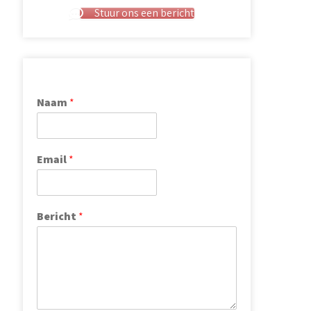
Stuur ons een bericht
Naam
*
Email
*
Bericht
*