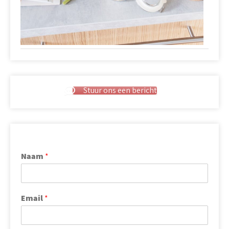
Stuur ons een bericht
Naam
*
Email
*