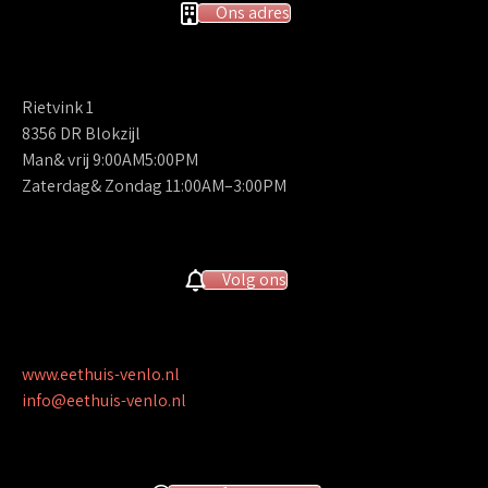
Ons adres
Rietvink 1
8356 DR Blokzijl
Man& vrij 9:00AM5:00PM
Zaterdag& Zondag 11:00AM–3:00PM
Volg ons
www.eethuis-venlo.nl
info@eethuis-venlo.nl